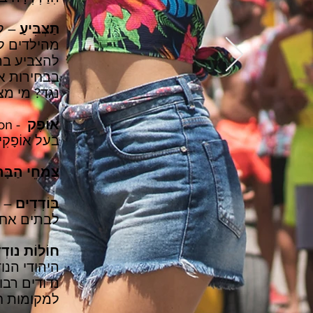
תַּצְבִּיעַ
– ל
מהילדים ל
להצביע בר
בבחירות א
נגד? מי מצ
אוֹפֶק
בעל אוֹפָקִ
צִמְחֵי הַבָּר
בּוֹדְדִים
– ב
לבתים אחר
חוֹלוֹת נודְ
נדודים רבו
למקומות חמ