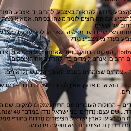
הצביע פירושו להראות באצבע, להרים יד ואצבע. המו
הצביע אם הם רוצים לומר משהו בכיתה. אמא אומרת לי
חוב על אנשים.
נחנו מצביעים בעד מפלגה. לפני החלטה עורכים הצבעה
ביע בעד? מי מצביע נגד?
- Horizon, המקום הרחוק ביותר שאנחנו יכולים לראות.
ים רחבים. אנחנו לומדים כדי לְהַרְחִיב את האופָקים.
- צמחים שצומחים בטבע, לא בני אדם שתלו אותם.
ודד הוא אדם או עץ שאין לו חברים. בית בודד – בית ש
ים.
דִים
– החולות העוברים עם הרוח ממקום למקום. שם הפועל
היהודי הנודד... שם עצם: 
ת הם הגיעו לארץ ישראל. הציפורים נודדות בחורף ממק
ים. נְדִידַת הציפורים היא תופעה מדהימה.