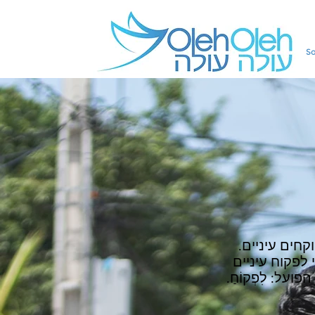
So
חים עיניים.
 לפקוח עיניים
ל: לִפְקוֹחַ.