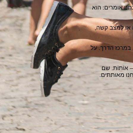
נו אומרים: הוא
 או למצב קשה,
במרכז הדרך. על
 אוֹתוֹת. שם
נחנו מאותתים
.