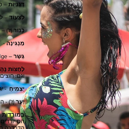
דְּגָנִיּוֹת
– פרחי
לִצְעוֹד
– לל
כִּנּוֹר
(ז') – כלי נגינה
מַנְגִּינָה
- מ
גֶּשֶר
– Bridge. רבים: גְשָרִים
לַחֲצוֹת נָהָ
וגם: חוצים
יַצְמִיחַ
- יִ
יַעַר
(ז') - הרבה עצי
בְּמוֹרְדוֹת 
הם יורדים
הִדַּרְדְרָה