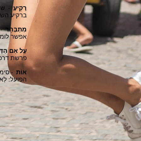
רָקִיעַ
- שמי
ברקיע השב
מִתְבַּהֵר
- 
אפשר לומר
עַל אֵם הַדֶּ
פרשת דרכי
אוֹת
- סימן
הפועל: לְא