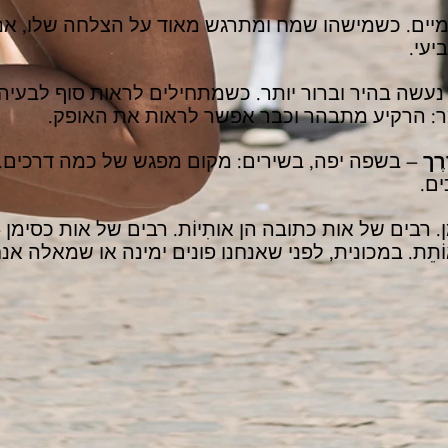
ים. כשמישהו שמח ומתרגש מאוד על הצלחה שלו, אנח
יעי.
נעשה בהיר וברור יותר. כשמתחילים לראות סוף לבעיה
: הרקיע מתבהר וכבר אפשר לראות את האופק.
רֶך
– בשפה יפה, בשירים: מקום מפגש של כמה דרכים. 
ם.
. רבים של אות כתובה הן אותִיוֹת. רבים של אות כסימן –
וֹתֵת. במכונית, לפני שאנחנו פונים ימינה או שמאלה א