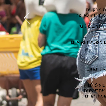
רה מבקשת
לד: זה לא יפה
: מי בעד? מי
 אדם משכיל הוא אדם
אינו מחובר
: לִנְדוֹד.
נְדוּדִים. בני ישראל נדדו במדבר 40 שנה. אחרי שנות
ומות קרים