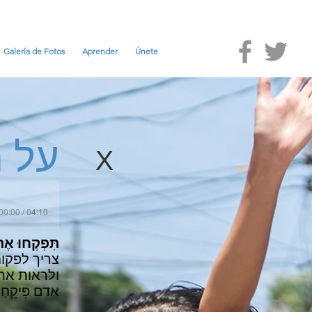
Galería de Fotos
Aprender
Únete
מ
על
X
00:00 / 04:10
תִּפְקְחוּ אֶת
צריך לפקוח
ולראות את 
אדם פִּיקֵח