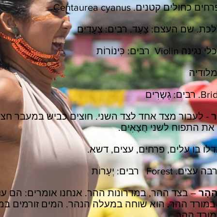
ם כחולים קטנים. Centaurea cyanus
כת. שם העצם: צַעַד. רבים: צְעָדִים
 Violin רבים: כִּינוֹרוֹת
לודיה
ר
- לעבור מצד אחד לצד השני. חוצים כביש במעבר חצייה
 את התפוח לשני חֲצָאִים.
גדלו בו עלים, פרחים, עצים, דשא.
ם. Forest רבים: יְעָרוֹת
הָהָר
– בצד ההר, במדרונות ההר. אנחנו אומרים: הם ע
 במורד ההר. הוא שוחה במעלה הנהר. המים זורמים במ
 במורד ההר.