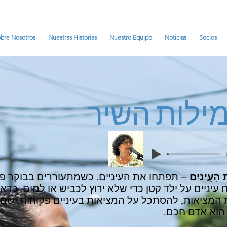
bre Nosotros
Nuestras Historias
Nuestro Equipo
Noticias
Socios
ילות
השיר
 הָעֵינַיִם
– תפתחו את העיניים. כשמתעוררים בבוקר פוק
 עיניים על ילד קטן כדי שלא ירוץ לכביש או למים. כדאי
המציאות, להסתכל על המציאות בעיניים פקוחות. שם הפוע
ַ הוא אדם חכם.