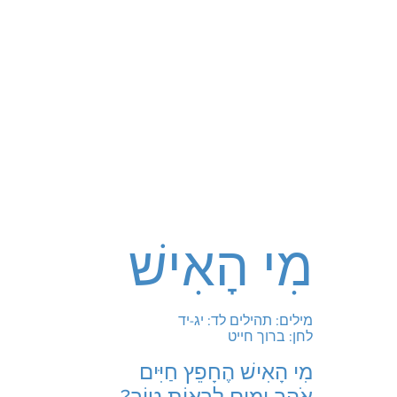
מִי הָאִישׁ
מילים: תהילים לד: יג-יד
לחן: ברוך חייט
מִי הָאִישׁ הֶחָפֵץ חַיִּים
אֹהֵב יָמִים לִרְאוֹת טוֹב?