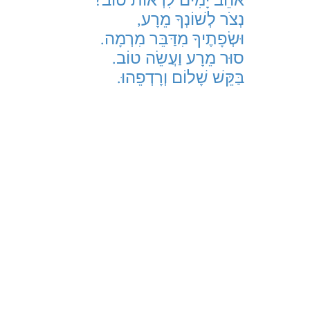
נְצֹר לְשׁוֹנְךָ מֵרָע,
וּשְׂפָתֶיךָ מִדַּבֵּר מִרְמָה.
סוּר מֵרָע וַעֲשֵׂה טוֹב.
בַּקֵּשׁ שָׁלוֹם וְרָדְפֵהוּ.