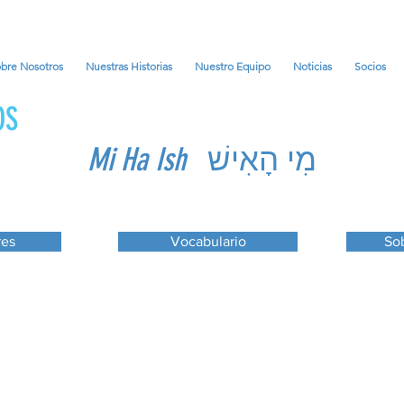
bre Nosotros
Nuestras Historias
Nuestro Equipo
Noticias
Socios
OS
Mi Ha Ish
מִי הָאִישׁ
res
Vocabulario
Sob