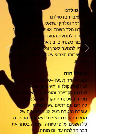
אבי טולדנו
אבי (אברהם) טולדנו
הוא
זמר
ו
מלחין
ישראלי
.
טולדנו נולד בשנת
1948
ב
מרוקו
. בגיל 14
הצטרף לתנועת הנוער
השומר הצעיר
וכעבור כשנתיים, בינואר
1965
, עלה עם
חבריו לתנועה לארץ ונקלט בקיבוץ רוחמה.
את שירותו הצבאי עשה ב
להקת גייסות
השריון
.
עופרה חזה
עופרה חזה (1957 –2000) הייתה זמרת
ושחקנית קולנוע ותיאטרון ישראלית
שזכתה לקריירה ומוניטין בינלאומיים. היא
נולדה בשכונת התקווה שבתל אביב
להורים מסורתיים שעלו מתימן.
עופרה נפטרה בגיל 42 מסיבוכים של
מחלת האיידס. הזמרת האהובה הקפידה
כל השנים על פרטיותה ושמרה בסתר את
דבר מחלתה עד יום מותה.