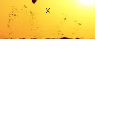
X
CONTACT US
+972-54-805-8538
shalom@OlehOleh.org
SOCIAL
© 2019 MARD Philanthropy Services Ltd