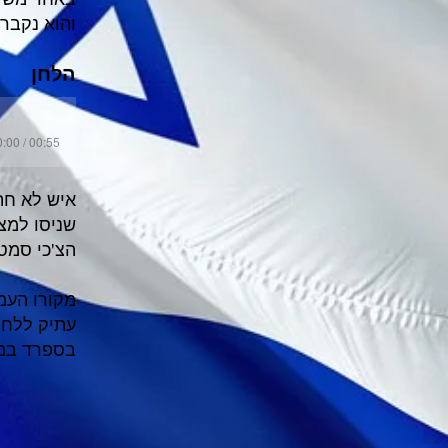
והוא נקבר
הלחן
:00 / 00:55
איש לא חת
שניסו למצ
הצ'כי סמט
מקורו העממ
עתיק ללחן
בספרד במא