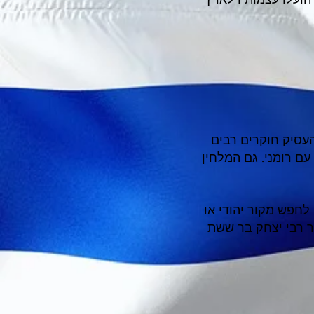
העסיק חוקרים רבים
ם רומני. גם המלחין
לחפש מקור יהודי או
ר רבי יצחק בר ששת