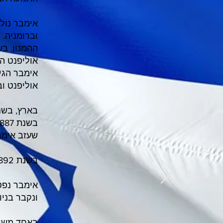
אוליפנט ה
אוליפנט ו
בארץ, בשנת 1884, הרחיב את מילות השיר "תִּקְוָתֵנוּ" (שכתב ב
שעזב אימב
בשנת 1892 עבר לארצות הברית, שם התגורר עד יום מותו.
ונקבר בניו