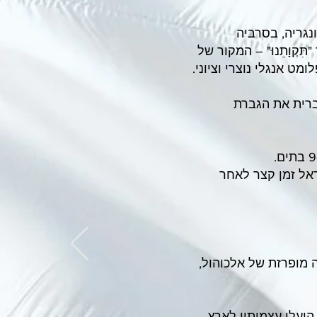
ה – בהונגריה, בסרביה
 של השיר "תִּקְוָתֵנוּ" – המקור של
דיפלומט אנגלי נוצרי וציוני.
רעייתו בשנת 1882. הוא לימד עברית את הגברת
 ישראל זמן קצר לאחר
 שנגרמה משתייה מופרזת של אלכוהול,
אחד משיריו הביע אימבר את רצונו להיקבר בארץ ישראל. בשנת 1953 הועלו עצמותיו לארץ