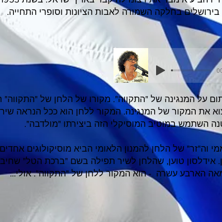
 בירושלים בחלקה השמורה לאבות הציונות וסופרי התחייה.
00
ום על המנגינה של "התקווה". מקורו של הלחן של "התקווה" 
וא את המקור של המנגינה. המקור ללחן הוא ככל הנראה שיר ע
נה השתמש במוטיב המוסיקלי הזה ביצירתו "מולדבה".
י וה"זר" של הלחן להמנון הלאומי הביא מוסיקולוגים אחדים 
. אידלסון טוען, שהלחן לשיר תפילה בשם "ברכת הטל" שחיב
ה הארבע עשרה - הוא המקור ללחן של "התקווה". אולי...