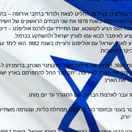
אימבר נולד בגליציה. בגיל 18 החליט לצאת ולנדוד ברחבי אירופ
וברומניה. ברומניה כתב בשנת 1878 את שני הבתים הראשונים
ההמנון. בשנת 1881 הגיע לקושטא. שם התיידד עם לורנס אוליפנט – 
ציע לאימבר לבוא עמו לארץ ישראל ולהשתקע בכרמל.
אימבר הגיע לארץ ישראל עם אוליפנט ו
ביקר במושבות.
רומניה) ל-9 בתים.
בשנת 1887 עזב את הארץ לאירופה. "תִּקְוָתֵנוּ" החל להתפרסם בארץ
ר את הארץ.
אימבר נפטר בעוני ובחוסר כול בגיל 53 ממחלת כליות,
 יורק.
ב