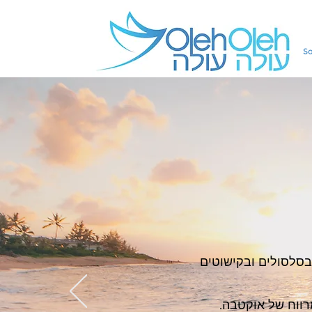
So
בסלסולים ובקישוטים
ִרווח של אוקטבה.