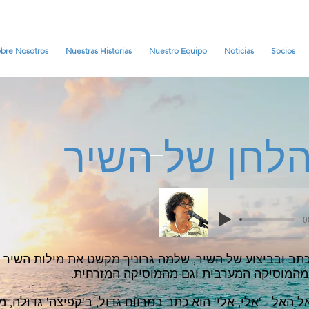
bre Nosotros
Nuestras Historias
Nuestro Equipo
Noticias
Socios
הלחן של השיר
0
תב ובביצוע של השיר, שלמה גרוניך מקשט את מילות השיר 
 מהמוסיקה המערבית וגם מהמוסיקה המזרחית.
 האל - 'אלי, אלי' הוא כתב במִרווח גדול, ב'קפיצה' גדולה, מ