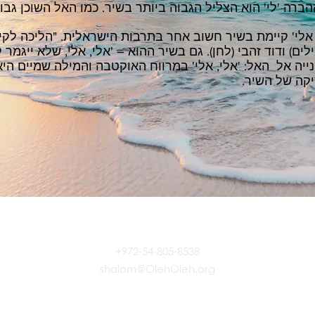
ברה 'לי' הוא הצליל הגבוה ביותר בשיר. כמו האל השוכן גבו
 אלי' קיימת בשיר חשוב אחר בתרבות הישראלית. "הליכה לקי
ים) ודוד זהבי (לחן). גם בשיר ההוא – 'אלי, אלי, שלא ייגמר ל
נייה אל
האל: 'אלי, אלי' במִרווח האוקטבה והמילה שמיים הי
יקה של השיר.
CONTACT US
+972-54-805-8538
shalom@OlehOleh.org
© 
P