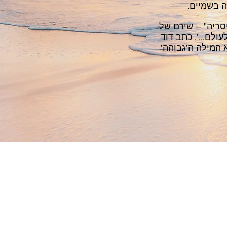
ה בשמיים.
סריה" – שירם של
עולם...', כתב דוד
א המילה ה'גבוהה'
SOCIAL