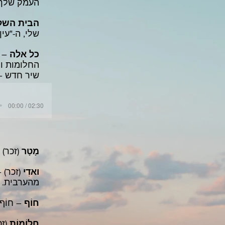
העמק שלך ו
הבית השל
שלי, ה-"עין
כל אלה
– ה
החלומות והז
שיר חדש – 
00:00 / 02:30
מָטָר
(זכר) 
ואדִי
(זכר) 
מהערבית. רבי
חוֹף
– חוֹף 
חֲלוֹמוֹת