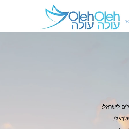
So
לים לישראל:
ְאֵלִי.