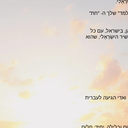
אֵלִי.
מד" שלך ה- "חת"
, בישראל, עם כל
 היִשְׂרְאֵלי, שהוא
ואדי הגיעה לעברית
 ביום ובלילה. יחיד: חלום.