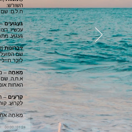
השורש:
ח.ל.ם. שם ה
גַעְגוּעִים
– 
עכשיו. רצון
גַעְגוּעַ.
זִיכְרוֹנוֹת
(זכר) – memories.
שם הפועל: לִ
לְזֵכֶר חיי
מְאַחֶה
– מח
א.ח.ה. שם ה
האחות אומר
קְרָעִים
– חל
לִקְרוֹעַ. ק
מְאַחֶה את 
00:00 / 01:24