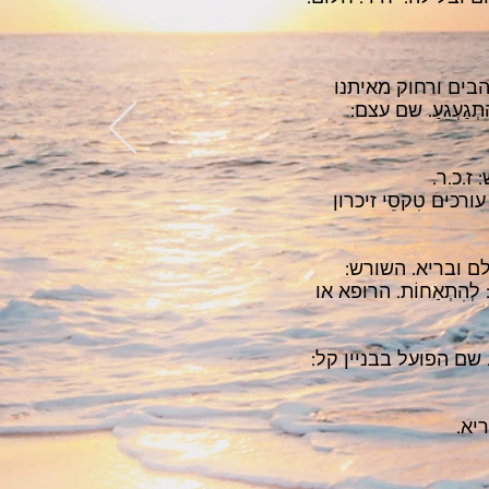
בים ורחוק מאיתנו
ַעְגֵעַ. שם עצם:
עורכים טִקסֵי זיכרון
ם ובריא. השורש:
ְהִתְאַחוֹת. הרופא או
שם הפועל בבניין קל:
יא.