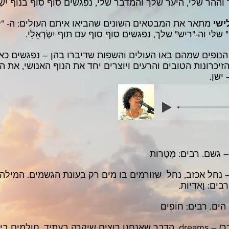
ההר שלי, היער שלך והמדבר שלי, נפגשים סוף סוף בנוף יִשְׂרְ
ישי
מתאר את המבטאים השונים שהביאו איתם העולים: ה- "ל
" שלי וה-"ריש" שלך, נפגשים סוף סוף עם תוף יִשְׂרְאֵלִי.
נופים שמהם באו העולים והשפות שדיברו בהן – נפגשים כאן
יכרונות הטובים והרעים ויוצרים יחד את הנוף האנושי, את השיר
ישן.
– גשם. רבים: מְטָרוֹת
– נחל אכזב, נחל שזורמים בו מים רק בעונת הגשמים. המילה 
ם: וָאדִיוֹת.
הים. רבים: חוֹפִים
(זכר) – dreams. הדבר שאנחנו רוצים שיקרה בעתיד. חולמים