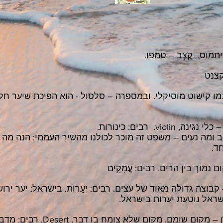
תמוס. קֶצֶב – טמפו.
צנט
ו קישוט מוסיקלי. ובמספרה – סלסול - הוא הפיכת שיער חל
גינה, violin. רבים: כינורות.
 ומה נעים – משפט זה מוכר לכולנו מהשיר העממי: הנה מה 
ד.
 נמוך בין הרים. רבים: עֲמָקִים
 קבוצה גדולה מאוד של עצים. רבים: יְעָרוֹת. בישראל: יער ירו
שראל נוטעת יערות בישראל.
(זכר) – מקום שומם, מקום שלא צומ