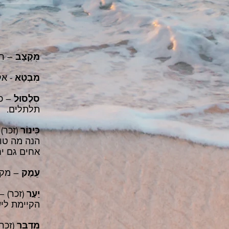
מִקְצָב
– רי
מִבְטָא
- אק
סִלְסוּל
– כמ
תלתלים.
כִּינוֹר
(זכר) – כלי נ
הנה מה טוב
אחים גם יח
עֵמֶק
– מקום
יַעַר
(זכר) –
הקיימת לי
מִדְבָּר