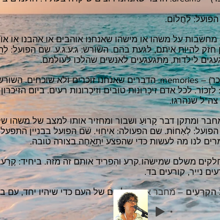
פועל: לַחֲלוֹם.
מחשבות על משהו או מישהו שאנחנו אוהבים או אהבנו או אוה
 חזק להיות איתם, לגעת בהם. השורש: ג.ע.ג.ע. שם הפועל: לְהִתְג
 מתגעגים לילדות, מתגעגעים לאנשים שהלכו לעולמם.
 הדברים שאנחנו זוכרים ולא שוכחים. השורש: ז.כ.ר.
זְכּוֹר. לכל אדם זיכְרונות טובים וזיכְרונות רעים. ביום הזיכרון 
לי צה"ל שנהרגו.
בר ומתקן דבר קָרוּעַ ושבור ומחזיר אותו למצב של משהו של
פועל: לְאַחוֹת. שם הפעולה: אִיחוּי. שם הפועל בבניין התפעל: ל
ים לנו מה לעשות כדי שהפצע יִתְאַחֶה בצורה טובה.
קים משלם שמישהו קרע והִפריד אותם זה מזה. ביחיד: קֶרַע. 
ורעים נייר, קורעים בד.
הקְרָעִים
– מחבר את החלקים של העם כדי שיהיו יחד, עם בר